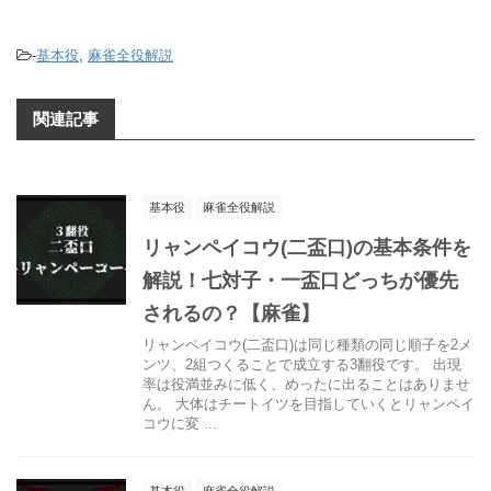
-
基本役
,
麻雀全役解説
関連記事
基本役
麻雀全役解説
リャンペイコウ(二盃口)の基本条件を
解説！七対子・一盃口どっちが優先
されるの？【麻雀】
リャンペイコウ(二盃口)は同じ種類の同じ順子を2メ
ンツ、2組つくることで成立する3翻役です。 出現
率は役満並みに低く、めったに出ることはありませ
ん。 大体はチートイツを目指していくとリャンペイ
コウに変 ...
基本役
麻雀全役解説