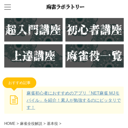
おすすめ記事
麻雀初心者におすすめのアプリ「NET麻雀 MJモ
バイル」を紹介！素人が勉強するのにピッタリで
す！
HOME
>
麻雀全役解説
>
基本役
>