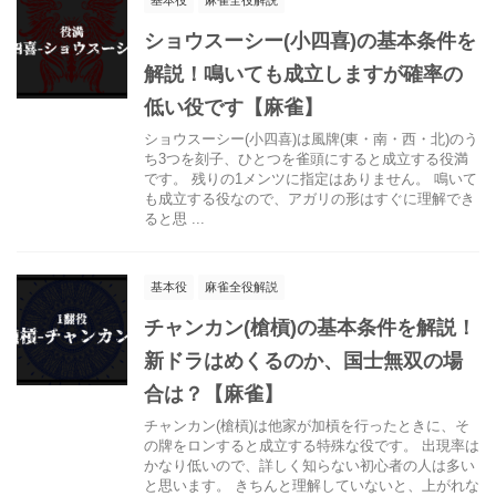
ショウスーシー(小四喜)の基本条件を
解説！鳴いても成立しますが確率の
低い役です【麻雀】
ショウスーシー(小四喜)は風牌(東・南・西・北)のう
ち3つを刻子、ひとつを雀頭にすると成立する役満
です。 残りの1メンツに指定はありません。 鳴いて
も成立する役なので、アガリの形はすぐに理解でき
ると思 ...
基本役
麻雀全役解説
チャンカン(槍槓)の基本条件を解説！
新ドラはめくるのか、国士無双の場
合は？【麻雀】
チャンカン(槍槓)は他家が加槓を行ったときに、そ
の牌をロンすると成立する特殊な役です。 出現率は
かなり低いので、詳しく知らない初心者の人は多い
と思います。 きちんと理解していないと、上がれな