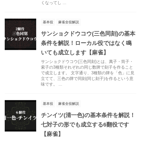
くなってし ...
基本役
麻雀全役解説
サンショクドウコウ(三色同刻)の基本
条件を解説！ローカル役ではなく鳴
いても成立します【麻雀】
サンショクドウコウ(三色同刻)とは、萬子・筒子・
索子の3種類それぞれの同じ数牌で刻子を作ること
で成立します。 文字通り、3種類の牌を「色」に見
立てて、三色の牌で同刻(同じ刻子)を作るという意
味です。 ...
基本役
麻雀全役解説
チンイツ(清一色)の基本条件を解説！
七対子の形でも成立する6翻役です
【麻雀】