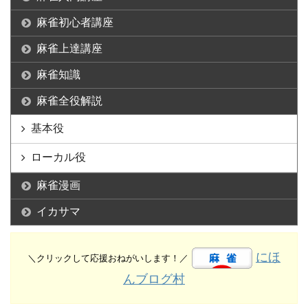
麻雀初心者講座
麻雀上達講座
麻雀知識
麻雀全役解説
基本役
ローカル役
麻雀漫画
イカサマ
にほ
＼クリックして応援おねがいします！／
んブログ村