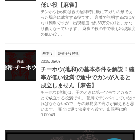
低い役【麻雀】
テンホウ(天和)は親の配牌時に既にアガリの形であ
った場合に成立する役です。 言葉で説明するのはか
なり簡単ですが、出現頻度は約33万分の1と、かな
り低くなっています。 麻雀の役の中で最も出現頻度
の低い役 ...
基本役
麻雀全役解説
2019/06/07
チーホウ(地和)の基本条件を解説！確
率が低い役満で途中でカンが入ると
成立しません【麻雀】
チーホウ(地和)は、子のときに第一ツモでアガるこ
とで成立する役満です。 配牌でテンパイしていなけ
ればならないので、その難易度の高さが伺えると思
います。 完全に運で決定する役で、出現率は約
0.00049 ...