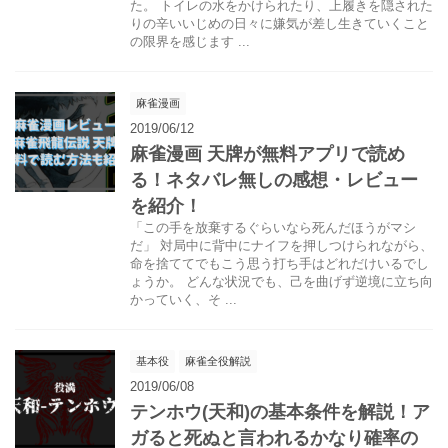
た。 トイレの水をかけられたり、上履きを隠された
りの辛いいじめの日々に嫌気が差し生きていくこと
の限界を感じます ...
麻雀漫画
2019/06/12
麻雀漫画 天牌が無料アプリで読め
る！ネタバレ無しの感想・レビュー
を紹介！
「この手を放棄するぐらいなら死んだほうがマシ
だ」 対局中に背中にナイフを押しつけられながら、
命を捨ててでもこう思う打ち手はどれだけいるでし
ょうか。 どんな状況でも、己を曲げず逆境に立ち向
かっていく、そ ...
基本役
麻雀全役解説
2019/06/08
テンホウ(天和)の基本条件を解説！ア
ガると死ぬと言われるかなり確率の