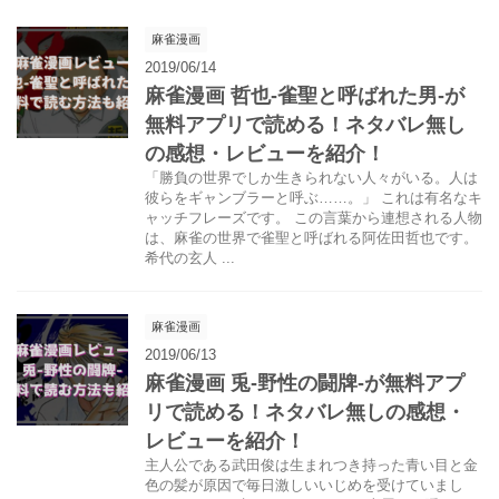
麻雀漫画
2019/06/14
麻雀漫画 哲也-雀聖と呼ばれた男-が
無料アプリで読める！ネタバレ無し
の感想・レビューを紹介！
「勝負の世界でしか生きられない人々がいる。人は
彼らをギャンブラーと呼ぶ……。」 これは有名なキ
ャッチフレーズです。 この言葉から連想される人物
は、麻雀の世界で雀聖と呼ばれる阿佐田哲也です。
希代の玄人 ...
麻雀漫画
2019/06/13
麻雀漫画 兎-野性の闘牌-が無料アプ
リで読める！ネタバレ無しの感想・
レビューを紹介！
主人公である武田俊は生まれつき持った青い目と金
色の髪が原因で毎日激しいいじめを受けていまし