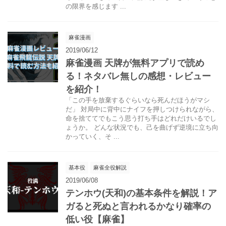
の限界を感じます ...
麻雀漫画
2019/06/12
麻雀漫画 天牌が無料アプリで読め
る！ネタバレ無しの感想・レビュー
を紹介！
「この手を放棄するぐらいなら死んだほうがマシ
だ」 対局中に背中にナイフを押しつけられながら、
命を捨ててでもこう思う打ち手はどれだけいるでし
ょうか。 どんな状況でも、己を曲げず逆境に立ち向
かっていく、そ ...
基本役
麻雀全役解説
2019/06/08
テンホウ(天和)の基本条件を解説！ア
ガると死ぬと言われるかなり確率の
低い役【麻雀】