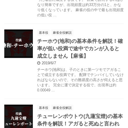
なり簡単ですが、出現頻度は約33万分の1と、かな
り低くなっています。 麻雀の役の中で最も出現頻度
の低い役 ...
基本役
麻雀全役解説
チーホウ(地和)の基本条件を解説！確
率が低い役満で途中でカンが入ると
成立しません【麻雀】
2019/6/7
チーホウ(地和)は、子のときに第一ツモでアガるこ
とで成立する役満です。 配牌でテンパイしていなけ
ればならないので、その難易度の高さが伺えると思
います。 完全に運で決定する役で、出現率は約
0.00049 ...
基本役
麻雀全役解説
チューレンポウトウ(九蓮宝燈)の基本
条件を解説！アガると死ぬと言われ