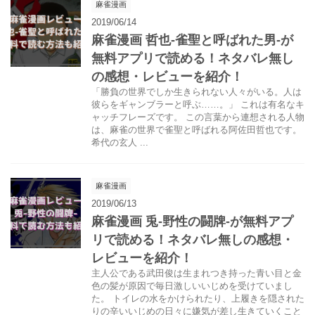
麻雀漫画
2019/06/14
麻雀漫画 哲也-雀聖と呼ばれた男-が
無料アプリで読める！ネタバレ無し
の感想・レビューを紹介！
「勝負の世界でしか生きられない人々がいる。人は
彼らをギャンブラーと呼ぶ……。」 これは有名なキ
ャッチフレーズです。 この言葉から連想される人物
は、麻雀の世界で雀聖と呼ばれる阿佐田哲也です。
希代の玄人 ...
麻雀漫画
2019/06/13
麻雀漫画 兎-野性の闘牌-が無料アプ
リで読める！ネタバレ無しの感想・
レビューを紹介！
主人公である武田俊は生まれつき持った青い目と金
色の髪が原因で毎日激しいいじめを受けていまし
た。 トイレの水をかけられたり、上履きを隠された
りの辛いいじめの日々に嫌気が差し生きていくこと