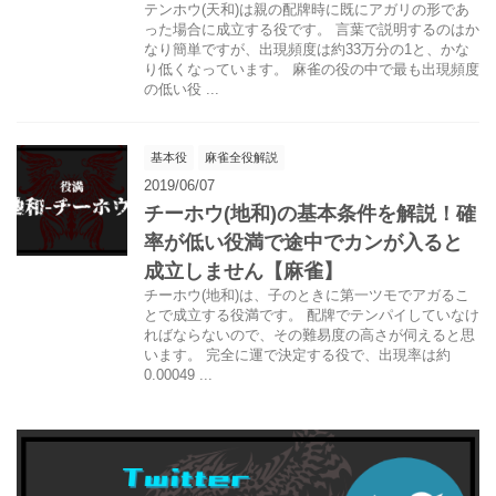
テンホウ(天和)は親の配牌時に既にアガリの形であ
った場合に成立する役です。 言葉で説明するのはか
なり簡単ですが、出現頻度は約33万分の1と、かな
り低くなっています。 麻雀の役の中で最も出現頻度
の低い役 ...
基本役
麻雀全役解説
2019/06/07
チーホウ(地和)の基本条件を解説！確
率が低い役満で途中でカンが入ると
成立しません【麻雀】
チーホウ(地和)は、子のときに第一ツモでアガるこ
とで成立する役満です。 配牌でテンパイしていなけ
ればならないので、その難易度の高さが伺えると思
います。 完全に運で決定する役で、出現率は約
0.00049 ...