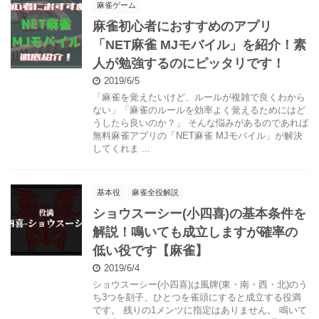
麻雀ゲーム
麻雀初心者におすすめのアプリ
「NET麻雀 MJモバイル」を紹介！素
人が勉強するのにピッタリです！
2019/6/5
「麻雀を覚えたいけど、ルールが複雑で良くわから
ない」「麻雀のルールを効率よく覚えるためにはど
うしたら良いのか？」 そんな悩みがあるのであれば
無料麻雀アプリの「NET麻雀 MJモバイル」が解決
してくれま ...
基本役
麻雀全役解説
ショウスーシー(小四喜)の基本条件を
解説！鳴いても成立しますが確率の
低い役です【麻雀】
2019/6/4
ショウスーシー(小四喜)は風牌(東・南・西・北)のう
ち3つを刻子、ひとつを雀頭にすると成立する役満
です。 残りの1メンツに指定はありません。 鳴いて