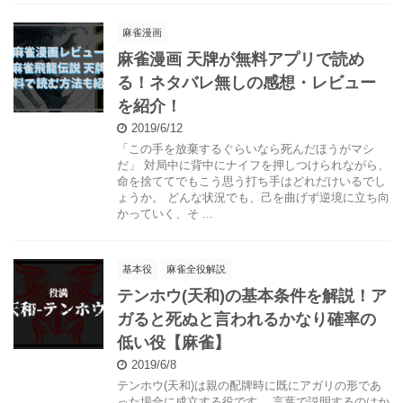
麻雀漫画
麻雀漫画 天牌が無料アプリで読め
る！ネタバレ無しの感想・レビュー
を紹介！
2019/6/12
「この手を放棄するぐらいなら死んだほうがマシ
だ」 対局中に背中にナイフを押しつけられながら、
命を捨ててでもこう思う打ち手はどれだけいるでし
ょうか。 どんな状況でも、己を曲げず逆境に立ち向
かっていく、そ ...
基本役
麻雀全役解説
テンホウ(天和)の基本条件を解説！ア
ガると死ぬと言われるかなり確率の
低い役【麻雀】
2019/6/8
テンホウ(天和)は親の配牌時に既にアガリの形であ
った場合に成立する役です。 言葉で説明するのはか