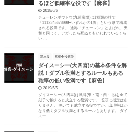
るほど低確率な役です【麻雀】
2019/6/6
チューレンポウトウ(九蓮宝燈)は1種類の牌で
「1112345678999+いずれかの1牌」という形で構成
される役満です。 通称「チューレン」とよばれ、天
和と同じく、アガったら死ぬともいわれているくら
い ...
基本役
麻雀全役解説
ダイスーシー(大四喜)の基本条件を解
説！ダブル役満とするルールもある
確率の低い役満です【麻雀】
2019/6/5
ダイスーシー(大四喜)は風牌(東・南・西・北)を全て
刻子で揃えると成立する役満です。 雀頭に指定はあ
りません。 鳴いても成立する役ですが、出現率はか
なり低くダブル役満とするルールもあります。 ダイ
スー ...