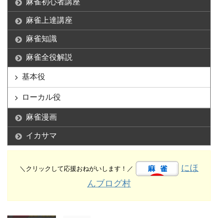
麻雀初心者講座
麻雀上達講座
麻雀知識
麻雀全役解説
基本役
ローカル役
麻雀漫画
イカサマ
にほ
＼クリックして応援おねがいします！／
んブログ村