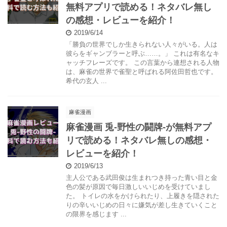
無料アプリで読める！ネタバレ無し
の感想・レビューを紹介！
2019/6/14
「勝負の世界でしか生きられない人々がいる。人は
彼らをギャンブラーと呼ぶ……。」 これは有名なキ
ャッチフレーズです。 この言葉から連想される人物
は、麻雀の世界で雀聖と呼ばれる阿佐田哲也です。
希代の玄人 ...
麻雀漫画
麻雀漫画 兎-野性の闘牌-が無料アプ
リで読める！ネタバレ無しの感想・
レビューを紹介！
2019/6/13
主人公である武田俊は生まれつき持った青い目と金
色の髪が原因で毎日激しいいじめを受けていまし
た。 トイレの水をかけられたり、上履きを隠された
りの辛いいじめの日々に嫌気が差し生きていくこと
の限界を感じます ...