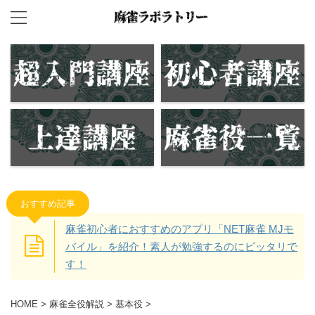
おすすめ記事
麻雀初心者におすすめのアプリ「NET麻雀 MJモ
バイル」を紹介！素人が勉強するのにピッタリで
す！
HOME
>
麻雀全役解説
>
基本役
>