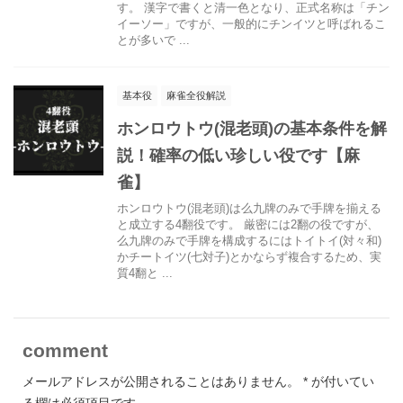
す。 漢字で書くと清一色となり、正式名称は「チン
イーソー」ですが、一般的にチンイツと呼ばれるこ
とが多いで ...
基本役
麻雀全役解説
ホンロウトウ(混老頭)の基本条件を解
説！確率の低い珍しい役です【麻
雀】
ホンロウトウ(混老頭)は么九牌のみで手牌を揃える
と成立する4翻役です。 厳密には2翻の役ですが、
么九牌のみで手牌を構成するにはトイトイ(対々和)
かチートイツ(七対子)とかならず複合するため、実
質4翻と ...
comment
メールアドレスが公開されることはありません。
*
が付いてい
る欄は必須項目です