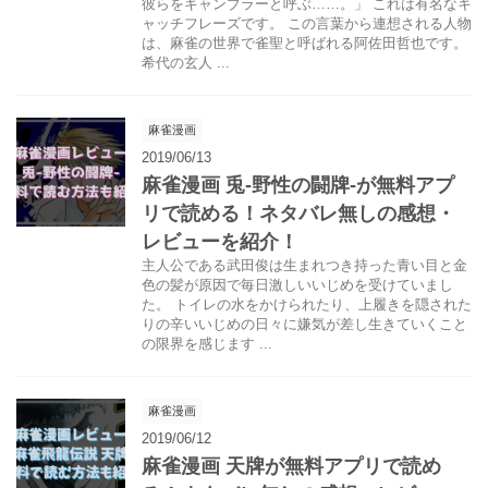
彼らをギャンブラーと呼ぶ……。」 これは有名なキ
ャッチフレーズです。 この言葉から連想される人物
は、麻雀の世界で雀聖と呼ばれる阿佐田哲也です。
希代の玄人 ...
麻雀漫画
2019/06/13
麻雀漫画 兎-野性の闘牌-が無料アプ
リで読める！ネタバレ無しの感想・
レビューを紹介！
主人公である武田俊は生まれつき持った青い目と金
色の髪が原因で毎日激しいいじめを受けていまし
た。 トイレの水をかけられたり、上履きを隠された
りの辛いいじめの日々に嫌気が差し生きていくこと
の限界を感じます ...
麻雀漫画
2019/06/12
麻雀漫画 天牌が無料アプリで読め