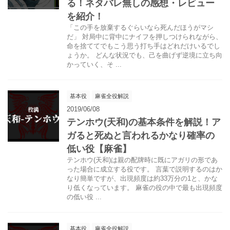
る！ネタバレ無しの感想・レビュー
を紹介！
「この手を放棄するぐらいなら死んだほうがマシ
だ」 対局中に背中にナイフを押しつけられながら、
命を捨ててでもこう思う打ち手はどれだけいるでし
ょうか。 どんな状況でも、己を曲げず逆境に立ち向
かっていく、そ ...
基本役
麻雀全役解説
2019/06/08
テンホウ(天和)の基本条件を解説！ア
ガると死ぬと言われるかなり確率の
低い役【麻雀】
テンホウ(天和)は親の配牌時に既にアガリの形であ
った場合に成立する役です。 言葉で説明するのはか
なり簡単ですが、出現頻度は約33万分の1と、かな
り低くなっています。 麻雀の役の中で最も出現頻度
の低い役 ...
基本役
麻雀全役解説