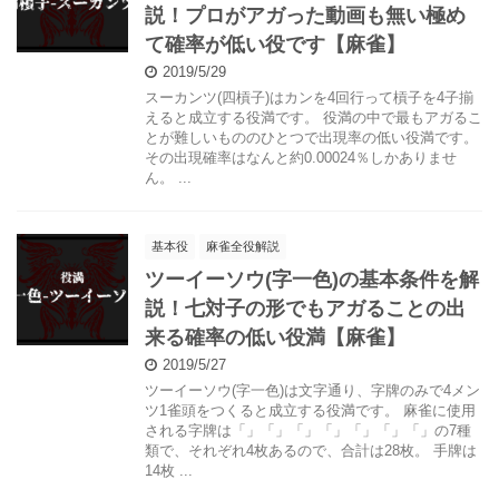
説！プロがアガった動画も無い極め
て確率が低い役です【麻雀】
2019/5/29
スーカンツ(四槓子)はカンを4回行って槓子を4子揃
えると成立する役満です。 役満の中で最もアガるこ
とが難しいもののひとつで出現率の低い役満です。
その出現確率はなんと約0.00024％しかありませ
ん。 ...
基本役
麻雀全役解説
ツーイーソウ(字一色)の基本条件を解
説！七対子の形でもアガることの出
来る確率の低い役満【麻雀】
2019/5/27
ツーイーソウ(字一色)は文字通り、字牌のみで4メン
ツ1雀頭をつくると成立する役満です。 麻雀に使用
される字牌は「」「」「」「」「」「」「」の7種
類で、それぞれ4枚あるので、合計は28枚。 手牌は
14枚 ...