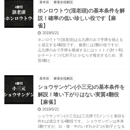
基本役
麻雀全役解説
ホンロウトウ(混老頭)の基本条件を解
説！確率の低い珍しい役です【麻
雀】
2019/5/21
ホンロウトウ(混老頭)は么九牌のみで手牌を揃える
と成立する4翻役です。 厳密には2翻の役ですが、
么九牌のみで手牌を構成するにはトイトイ(対々和)
かチートイツ(七対子)とかならず複合するため、実
質4翻と ...
基本役
麻雀全役解説
ショウサンゲン(小三元)の基本条件を
解説！喰い下がりはない実質4翻役
【麻雀】
2019/5/21
ショウサンゲン(小三元)は三元牌で2メンツと雀頭を
作れば成立する4翻役です。 ショウサンゲンは本来
2翻ですが、白・發・中のいずれか2つが刻子となる