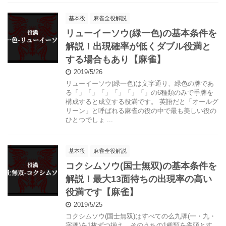
基本役
麻雀全役解説
リューイーソウ(緑一色)の基本条件を
解説！出現確率が低くダブル役満と
する場合もあり【麻雀】
2019/5/26
リューイーソウ(緑一色)は文字通り、緑色の牌であ
る「」「」「」「」「」「」の6種類のみで手牌を
構成すると成立する役満です。 英語だと「オールグ
リーン」と呼ばれる麻雀の役の中で最も美しい役の
ひとつでしょ ...
基本役
麻雀全役解説
コクシムソウ(国士無双)の基本条件を
解説！最大13面待ちの出現率の高い
役満です【麻雀】
2019/5/25
コクシムソウ(国士無双)はすべての么九牌(一・九・
字牌)を1枚ずつ揃え、そのうちの1種類を雀頭とす