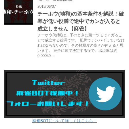
2019/06/07
チーホウ(地和)の基本条件を解説！確
率が低い役満で途中でカンが入ると
成立しません【麻雀】
チーホウ(地和)は、子のときに第一ツモでアガるこ
とで成立する役満です。 配牌でテンパイしていなけ
ればならないので、その難易度の高さが伺えると思
います。 完全に運で決定する役で、出現率は約
0.00049 ...
麻雀BOTについて詳しくはこちら！