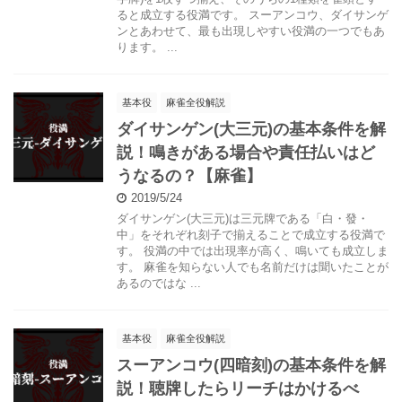
ると成立する役満です。 スーアンコウ、ダイサンゲ
ンとあわせて、最も出現しやすい役満の一つでもあ
ります。 ...
基本役
麻雀全役解説
ダイサンゲン(大三元)の基本条件を解
説！鳴きがある場合や責任払いはど
うなるの？【麻雀】
2019/5/24
ダイサンゲン(大三元)は三元牌である「白・發・
中」をそれぞれ刻子で揃えることで成立する役満で
す。 役満の中では出現率が高く、鳴いても成立しま
す。 麻雀を知らない人でも名前だけは聞いたことが
あるのではな ...
基本役
麻雀全役解説
スーアンコウ(四暗刻)の基本条件を解
説！聴牌したらリーチはかけるべ