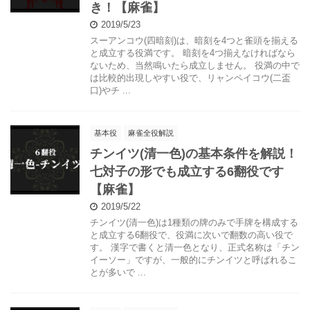
き！【麻雀】
2019/5/23
スーアンコウ(四暗刻)は、暗刻を4つと雀頭を揃える
と成立する役満です。 暗刻を4つ揃えなければなら
ないため、当然鳴いたら成立しません。 役満の中で
は比較的出現しやすい役で、リャンペイコウ(二盃
口)やチ ...
基本役
麻雀全役解説
チンイツ(清一色)の基本条件を解説！
七対子の形でも成立する6翻役です
【麻雀】
2019/5/22
チンイツ(清一色)は1種類の牌のみで手牌を構成する
と成立する6翻役で、役満に次いで翻数の高い役で
す。 漢字で書くと清一色となり、正式名称は「チン
イーソー」ですが、一般的にチンイツと呼ばれるこ
とが多いで ...