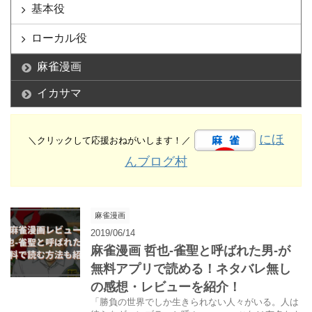
基本役
ローカル役
麻雀漫画
イカサマ
にほ
＼クリックして応援おねがいします！／
んブログ村
麻雀漫画
2019/06/14
麻雀漫画 哲也-雀聖と呼ばれた男-が
無料アプリで読める！ネタバレ無し
の感想・レビューを紹介！
「勝負の世界でしか生きられない人々がいる。人は