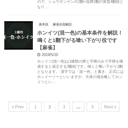
ので、ショウサンゲンの2翻+役牌2翻の実質4翻役と
なり ...
基本役
麻雀全役解説
ホンイツ(混一色)の基本条件を解説！
鳴くと1翻下がる喰い下がり役です
【麻雀】
2019/5/20
ホンイツ(混一色)は1種類の牌と字牌のみで手牌を構
成すると成立する3翻役です。鳴くと喰い下がり2翻
となります。 漢字では「混一色」と書き、正式には
ホンイーソーといいますが、大体の場合略してホン
イツとい ...
« Prev
1
2
3
…
5
Next »